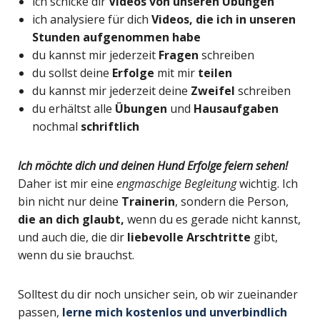
ich schicke dir
V
ideos
von unseren Ü
bungen
ich analysiere für dich
Videos, die ich
in unseren
Stunden aufgenommen
habe
du kannst mir jederzeit
F
ragen
schreiben
du sollst deine
E
rfolge
mit mir
teilen
du kannst mir jederzeit deine
Z
weifel
schreiben
du erhältst alle
Übungen
und
Hausaufgaben
nochmal
schriftlich
Ich möchte dich und deinen Hund Erfolge feiern sehen!
Daher ist mir eine
engmaschige Begleitung
wichtig. Ich
bin nicht nur deine
Trainerin
, sondern die Person,
die an dich glaubt,
wenn du es gerade nicht kannst,
und auch die, die dir
liebevolle Arschtritte
gibt,
wenn du sie brauchst.
Solltest du dir noch unsicher sein, ob wir zueinander
passen,
lerne mich kostenlos und unverbindlich