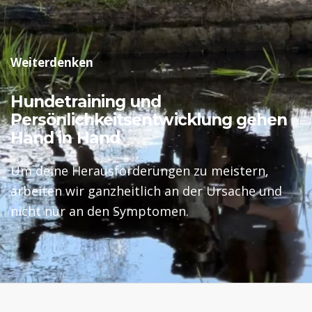
Weiterdenken
Hundetraining und
Persönlichkeitsentwicklung gehen
Hand in Hand
Um deine Herausforderungen zu meistern,
arbeiten wir ganzheitlich an der Ursache und
nicht nur an den Symptomen.